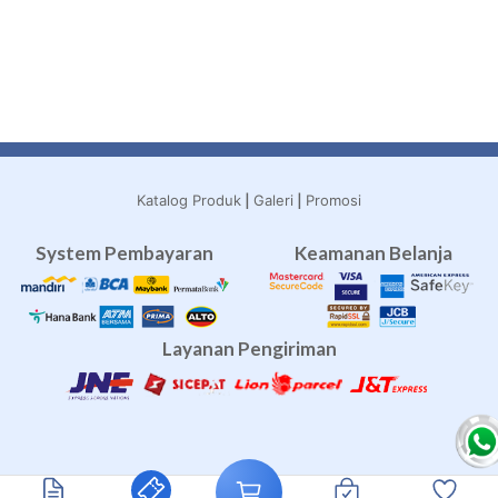
|
|
Katalog Produk
Galeri
Promosi
System Pembayaran
Keamanan Belanja
Layanan Pengiriman
Travel Umroh
Agen Umroh
umroh terbaik
Travel Umroh Bekasi
Agen Umroh Bekasi
Umroh Bekasi