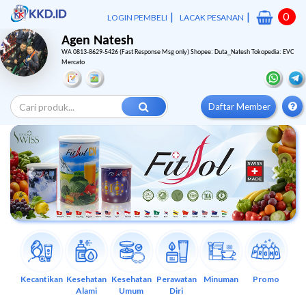
|
|
0
LOGIN PEMBELI
LACAK PESANAN
Agen Natesh
WA 0813-8629-5426 (Fast Response Msg only) Shopee: Duta_Natesh Tokopedia: EVC
Mercato
Daftar Member
Previous
Next
Kecantikan
Kesehatan
Kesehatan
Perawatan
Minuman
Promo
Alami
Umum
Diri