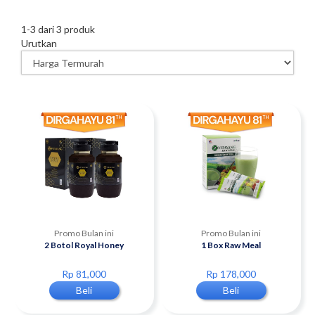
1
-
3
dari
3
produk
Urutkan
Promo Bulan ini
Promo Bulan ini
2 Botol Royal Honey
1 Box Raw Meal
Rp 81,000
Rp 178,000
Beli
Beli