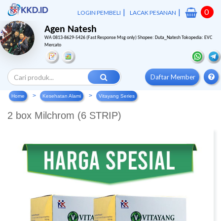
|
|
0
LOGIN PEMBELI
LACAK PESANAN
Agen Natesh
WA 0813-8629-5426 (Fast Response Msg only) Shopee: Duta_Natesh Tokopedia: EVC
Mercato
Daftar Member
Home
Kesehatan Alami
Vitayang Series
2 box Milchrom (6 STRIP)