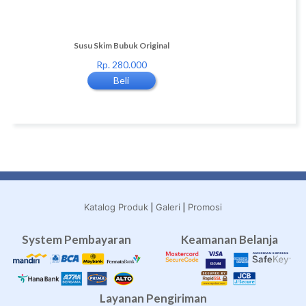
STRIP)
Susu Skim Bubuk Original
Omega-3
0
Rp. 280.000
Rp. 160.000
Beli
Beli
|
|
Katalog Produk
Galeri
Promosi
System Pembayaran
Keamanan Belanja
Layanan Pengiriman