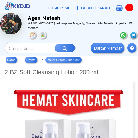
|
|
0
LOGIN PEMBELI
LACAK PESANAN
Agen Natesh
WA 0813-8629-5426 (Fast Response Msg only) Shopee: Duta_Natesh Tokopedia: EVC
Mercato
Daftar Member
Home
Promo
Paket Hemat Skin Care
2 BZ Soft Cleansing Lotion 200 ml