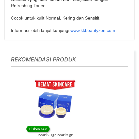
Refreshing Toner.
Cocok untuk kulit Normal, Kering dan Sensitif.
Informasi lebih lanjut kunjungi
www.kkbeautyzen.com
REKOMENDASI PRODUK
Diskon 14%
Diskon 21%
C Serum+
Pearl 20 gr,Pearl 5 gr
2 BZ Soft Cleansing Lotion