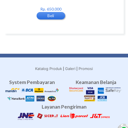
Rp. 650.000
Rp. 930.000
Beli
Beli
|
|
Katalog Produk
Galeri
Promosi
System Pembayaran
Keamanan Belanja
Layanan Pengiriman
Travel Umroh
Agen Umroh
umroh terbaik
Travel Umroh Bekasi
Agen Umroh Bekasi
Umroh Bekasi