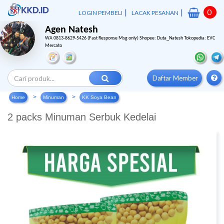
|
|
0
LOGIN PEMBELI
LACAK PESANAN
Agen Natesh
WA 0813-8629-5426 (Fast Response Msg only) Shopee: Duta_Natesh Tokopedia: EVC
Mercato
Daftar Member
Home
Minuman
KK Soya Bean
2 packs Minuman Serbuk Kedelai