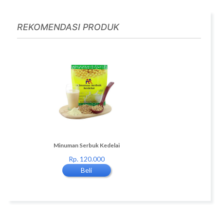
REKOMENDASI PRODUK
n Powder
Minuman Serbuk Kedelai
Minuman Serbuk Kede
0
Rp. 120.000
Rp. 120.000
Beli
Beli