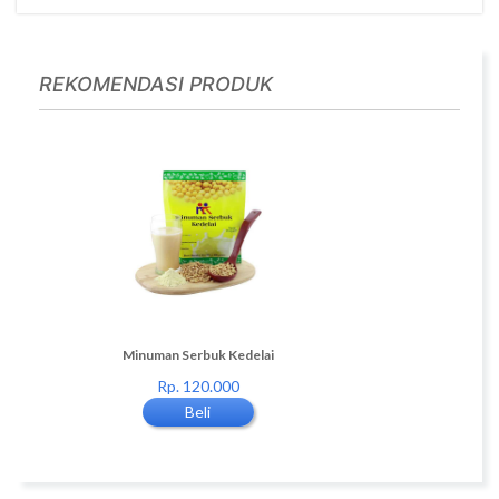
REKOMENDASI PRODUK
3
Minuman Serbuk Kedelai
Minuman Serbuk Kede
0
Rp. 120.000
Rp. 120.000
Beli
Beli