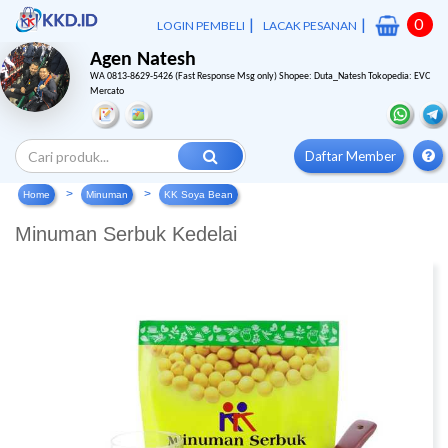
|
|
0
LOGIN PEMBELI
LACAK PESANAN
Agen Natesh
WA 0813-8629-5426 (Fast Response Msg only) Shopee: Duta_Natesh Tokopedia: EVC
Mercato
Daftar Member
Home
Minuman
KK Soya Bean
Minuman Serbuk Kedelai