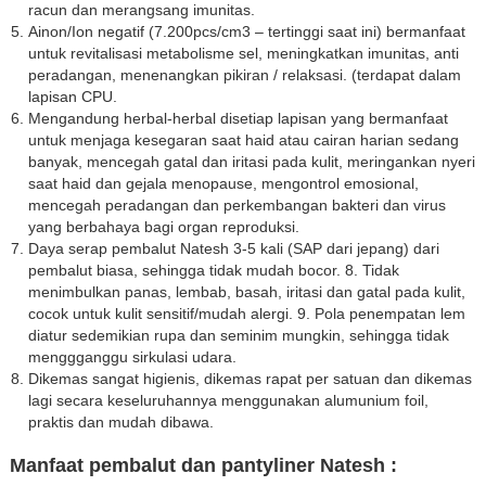
racun dan merangsang imunitas.
Ainon/Ion negatif (7.200pcs/cm3 – tertinggi saat ini) bermanfaat
untuk revitalisasi metabolisme sel, meningkatkan imunitas, anti
peradangan, menenangkan pikiran / relaksasi. (terdapat dalam
lapisan CPU.
Mengandung herbal-herbal disetiap lapisan yang bermanfaat
untuk menjaga kesegaran saat haid atau cairan harian sedang
banyak, mencegah gatal dan iritasi pada kulit, meringankan nyeri
saat haid dan gejala menopause, mengontrol emosional,
mencegah peradangan dan perkembangan bakteri dan virus
yang berbahaya bagi organ reproduksi.
Daya serap pembalut Natesh 3-5 kali (SAP dari jepang) dari
pembalut biasa, sehingga tidak mudah bocor. 8. Tidak
menimbulkan panas, lembab, basah, iritasi dan gatal pada kulit,
cocok untuk kulit sensitif/mudah alergi. 9. Pola penempatan lem
diatur sedemikian rupa dan seminim mungkin, sehingga tidak
menggganggu sirkulasi udara.
Dikemas sangat higienis, dikemas rapat per satuan dan dikemas
lagi secara keseluruhannya menggunakan alumunium foil,
praktis dan mudah dibawa.
Manfaat pembalut dan pantyliner Natesh :