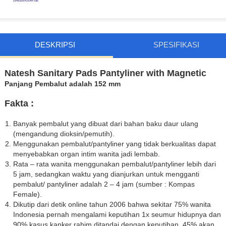
DESKRIPSI
SPESIFIKASI
Natesh Sanitary Pads Pantyliner with Magnetic
Panjang Pembalut adalah 152 mm
Fakta :
Banyak pembalut yang dibuat dari bahan baku daur ulang
(mengandung dioksin/pemutih).
Menggunakan pembalut/pantyliner yang tidak berkualitas dapat
menyebabkan organ intim wanita jadi lembab.
Rata – rata wanita menggunakan pembalut/pantyliner lebih dari
5 jam, sedangkan waktu yang dianjurkan untuk mengganti
pembalut/ pantyliner adalah 2 – 4 jam (sumber : Kompas
Female).
Dikutip dari detik online tahun 2006 bahwa sekitar 75% wanita
Indonesia pernah mengalami keputihan 1x seumur hidupnya dan
90% kasus kanker rahim ditandai dengan keputihan. 45% akan