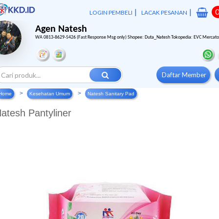
|
|
LOGIN PEMBELI
LACAK PESANAN
Agen Natesh
WA 0813-8629-5426 (Fast Response Msg only) Shopee: Duta_Natesh Tokopedia: EVC Mercat
Daftar Member
Home
Kesehatan Umum
Natesh Sanitary Pad
atesh Pantyliner