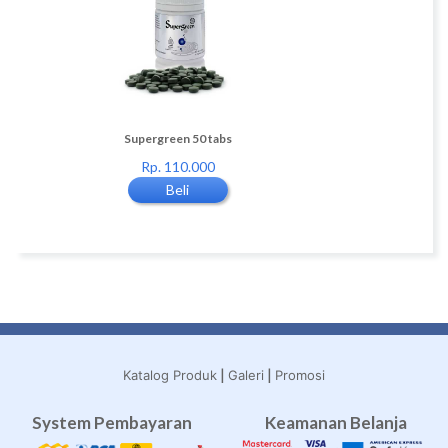
0 tabs
Supergreen 50 tabs
Supergreen 150 tab
0
Rp. 110.000
Rp. 300.000
Beli
Beli
|
|
Katalog Produk
Galeri
Promosi
System Pembayaran
Keamanan Belanja