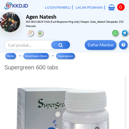
|
|
0
LOGIN PEMBELI
LACAK PESANAN
Agen Natesh
WA 0813-8629-5426 (Fast Response Msg only) Shopee: Duta_Natesh Tokopedia: EVC
Mercato
Daftar Member
Home
Kesehatan Alami
Supergreen
Supergreen 600 tabs